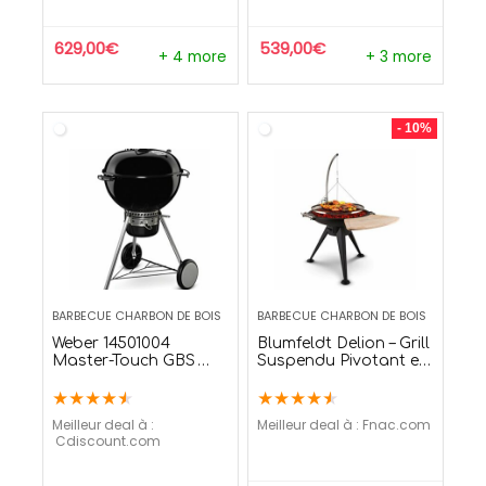
629,00
€
539,00
€
+ 4 more
+ 3 more
- 10%
BARBECUE CHARBON DE BOIS
BARBECUE CHARBON DE BOIS
Weber 14501004
Blumfeldt Delion – Grill
Master-Touch GBS
Suspendu Pivotant en
Barbecue à Charbon
Acier – Brasero 70 cm
★
★
★
★
★
★
★
★
★
★
Noir Diamètre 57 cm
de diamètre
Meilleur deal à :
Meilleur deal à :
fnac.com
cdiscount.com