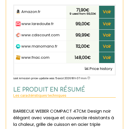
71,90€
Voir
Amazon.fr
9 used from 69,02€
Voir
www.laredoute.fr
99,00€
Voir
www.cdiscount.com
99,99€
Voir
www.manomano.fr
112,00€
Voir
www.fnac.com
148,00€
Price history
Last Amazon price update was: 5 août 2026 18 h 07 min
LE PRODUIT EN RÉSUMÉ
Les caractéristiques techniques
BARBECUE WEBER COMPACT 47CM: Design noir
élégant avec vasque et couvercle résistants à
la chaleur, grille de cuisson en acier triple