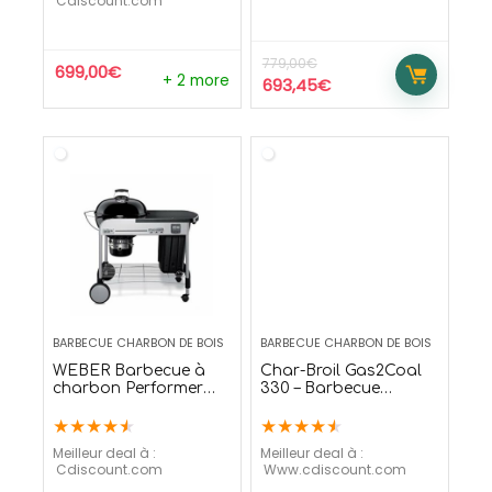
cdiscount.com
779,00
€
699,00
€
+ 2 more
693,45
€
BARBECUE CHARBON DE BOIS
BARBECUE CHARBON DE BOIS
WEBER Barbecue à
Char-Broil Gas2Coal
charbon Performer
330 – Barbecue
Premium GBS Ø 57 cm
HYBRIDE : Gaz &
★
★
★
★
★
★
★
★
★
★
– Noir
Charbon de bois
Meilleur deal à :
Meilleur deal à :
cdiscount.com
www.cdiscount.com