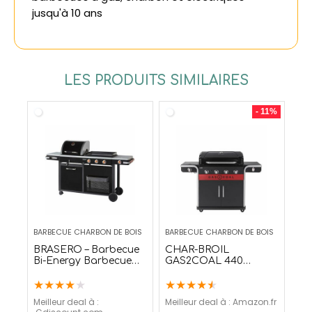
jusqu'à 10 ans
LES PRODUITS SIMILAIRES
- 11%
BARBECUE CHARBON DE BOIS
BARBECUE CHARBON DE BOIS
BRASERO – Barbecue
CHAR-BROIL
Bi-Energy Barbecue
GAS2COAL 440
Charbon et Plancha
BARBECUE CHARBON
★
★
★
★
★
★
★
★
★
★
60x42cm – Puissance
ET GAZ HYBRIDE
12,95KW
Meilleur deal à :
Meilleur deal à :
Amazon.fr