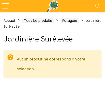
Accueil
Tous les produits
Potagers
Jardinière
Surélevée
%
- 18%
Jardinière Surélevée
Aucun produit ne correspond à votre
sélection.
n
Tefal Maxi Plancha XXL –
Outsunny Perg
Plancha Electrique
3L x 3l x 2,30H