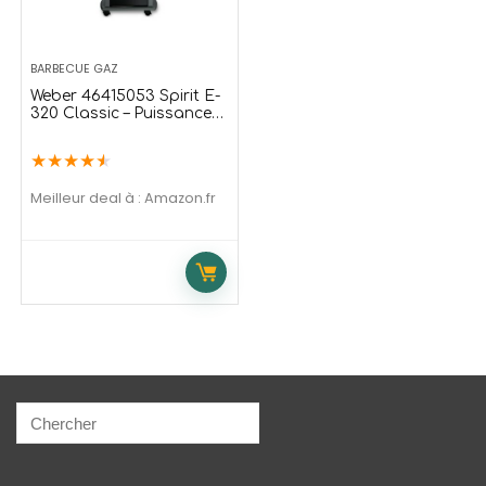
BARBECUE GAZ
Weber 46415053 Spirit E-
320 Classic – Puissance
9.38 kW – Barbecue Gaz
★
★
★
★
★
Meilleur deal à :
Amazon.fr