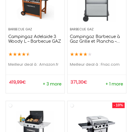
BARBECUE GAZ
BARBECUE GAZ
Campingaz Adelaide 3
Campingaz Barbecue à
Woody L – Barbecue GAZ
Gaz Grille et Plancha –
Puissance 7.5kW
★
★
★
★
★
★
★
★
★
★
Meilleur deal à :
Amazon.fr
Meilleur deal à :
fnac.com
419,99
€
371,30
€
+ 3 more
+ 1 more
- 10%