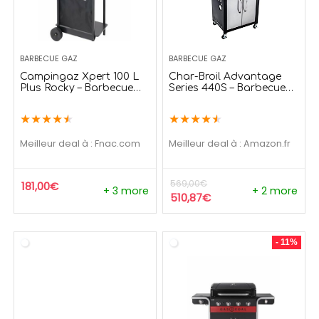
BARBECUE GAZ
BARBECUE GAZ
Campingaz Xpert 100 L
Char-Broil Advantage
Plus Rocky – Barbecue
Series 440S – Barbecue
Compact 2 Brûleurs –
GAZ
Puissance 7.1kW
★
★
★
★
★
★
★
★
★
★
Meilleur deal à :
fnac.com
Meilleur deal à :
Amazon.fr
569,00
€
181,00
€
+ 3 more
+ 2 more
510,87
€
- 11%