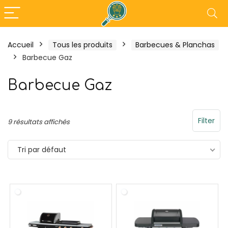
Accueil
Tous les produits
Barbecues & Planchas
Barbecue Gaz
- 30%
Barbecue Gaz
Filter
9 résultats affichés
Tri par défaut
O DOC194 Plancha Gaz en
Tefal Maxi Plancha X
e Émaillée
Plancha Electrique