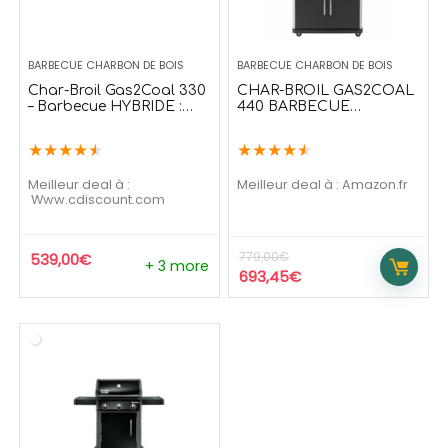
BARBECUE CHARBON DE BOIS
BARBECUE CHARBON DE BOIS
Char-Broil Gas2Coal 330
CHAR-BROIL GAS2COAL
– Barbecue HYBRIDE :
440 BARBECUE
Gaz & Charbon de bois
CHARBON ET GAZ
HYBRIDE
★
★
★
★
★
★
★
★
★
★
Meilleur deal à :
Meilleur deal à :
Amazon.fr
www.cdiscount.com
779,00
€
539,00
€
+ 3 more
693,45
€