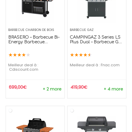
210,90
€
139,99
€
99
€
169,99
€
 temporaire
Offre temporaire
BARBECUE CHARBON DE BOIS
BARBECUE GAZ
BRASERO – Barbecue Bi-
CAMPINGAZ 3 Series LS
Energy Barbecue
Plus Dual – Barbecue Gaz
Charbon et Plancha
Complet – Puissance
60x42cm – Puissance
9.6kW
★
★
★
★
★
★
★
★
★
★
12,95KW
Meilleur deal à :
Meilleur deal à :
fnac.com
cdiscount.com
699,00
€
419,90
€
+ 2 more
+ 4 more