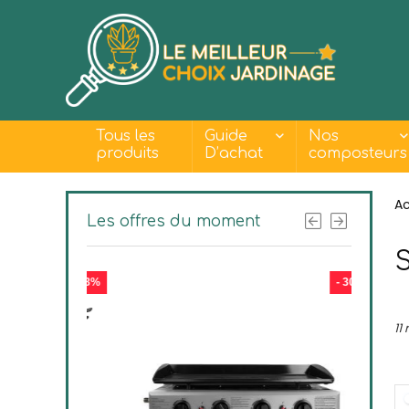
Tous les
Guide
Nos
produits
D’achat
composteurs
Ac
Les offres du moment
- 23%
- 30%
11