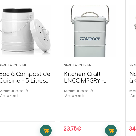
Maxi Plancha XXL –
Outsunny Pergola rétra
a Electrique
3L x 3l x 2,30H
139,99
€
209,90
€
€
273,90
€
SEAU DE CUISINE
SEAU DE CUISINE
SEA
emporaire
Offre temporaire
Bac à Compost de
Kitchen Craft
Na
Cuisine – 5 Litres
LNCOMPGRY –
à 
avec Filtres à
Acier Inoxydable –
Ac
Meilleur deal à :
Meilleur deal à :
Mei
Charbon
3 litres
Amazon.fr
Amazon.fr
A
23,75
€
34