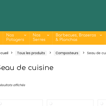
Nos
Nos
Barbecues, Braseros
Potagers
Serres
& Planchas
cueil
Tous les produits
Composteurs
Seau de cu
Seau de cuisine
- 18%
 résultats affichés