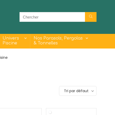
Univers
Nos Parasols, Pergolas
Piscine
& Tonnelles
isine
- 23%
- 30%
Tri par défaut