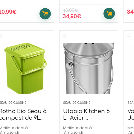
40,00
€
20,99
€
34
34,90
€
SEAU DE CUISINE
SEAU DE CUISINE
SEA
Rotho Bio Seau à
Utopia Kitchen 5
Vo
compost de 9L
L -Acier
de
Plastique Vert
Inoxydable
Co
Meilleur deal à :
Meilleur deal à :
Mei
Amazon.fr
Amazon.fr
A