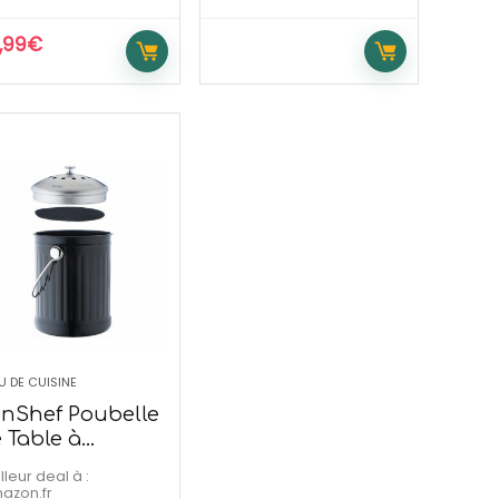
,99
€
U DE CUISINE
nShef Poubelle
 Table à
mpost 4,5L
lleur deal à :
mazon.fr