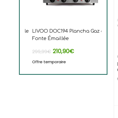
tractable
LIVOO DOC194 Plancha Gaz en
Tefal 
Fonte Émaillée
Planch
210,90
€
299,99
€
169,99
Offre temporaire
Offre t