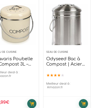
ctable
LIVOO DOC194 Plancha Gaz en
Fonte Émaillée
210,90
€
299,99
€
U DE CUISINE
SEAU DE CUISINE
Offre temporaire
varis Poubelle
Odyseed Bac à
Compost 3L –
Compost | Acier
ier Inoxydable
Inoxydable
lleur deal à :
★
★
★
★
★
mazon.fr
Meilleur deal à :
Amazon.fr
,99
€