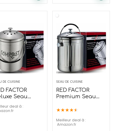
U DE CUISINE
SEAU DE CUISINE
ED FACTOR
RED FACTOR
luxe Seau
Premium Seau
ompost
Compost (INOX
lleur deal à :
esigner Mat, 5
Brillant, 5 litres)
★
★
★
★
★
mazon.fr
res)
Meilleur deal à :
Amazon.fr