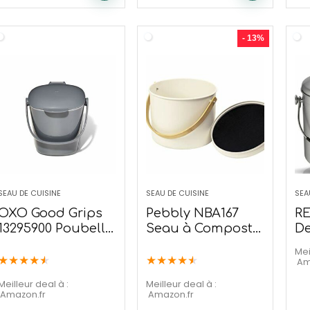
- 13%
SEAU DE CUISINE
SEAU DE CUISINE
SEA
OXO Good Grips
Pebbly NBA167
R
13295900 Poubelle
Seau à Compost
De
à Compost, Gris,
d’intérieur 7 L
C
Mei
2,83 L
★
★
★
★
★
★
★
★
★
★
(D
A
lit
Meilleur deal à :
Meilleur deal à :
Amazon.fr
Amazon.fr