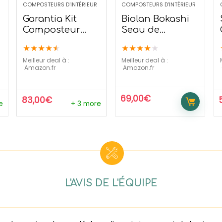
COMPOSTEURS D'INTÉRIEUR
COMPOSTEURS D'INTÉRIEUR
Garantia Kit
Biolan Bokashi
Composteur
Seau de
Urban Vrt
démarrage (+1Kg
★
★
★
★
★
★
★
★
★
★
de litière)
Meilleur deal à :
Meilleur deal à :
Amazon.fr
Amazon.fr
69,00
€
83,00
€
e
+ 3 more
L'AVIS DE L'ÉQUIPE