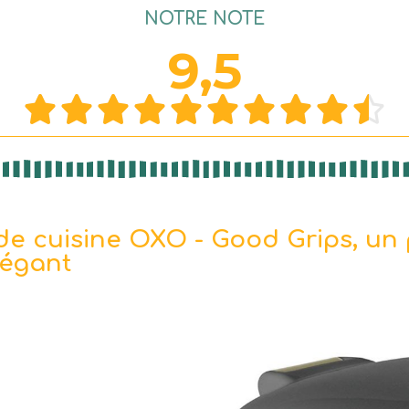
NOTRE NOTE
9,5










e cuisine OXO - Good Grips, un p
élégant