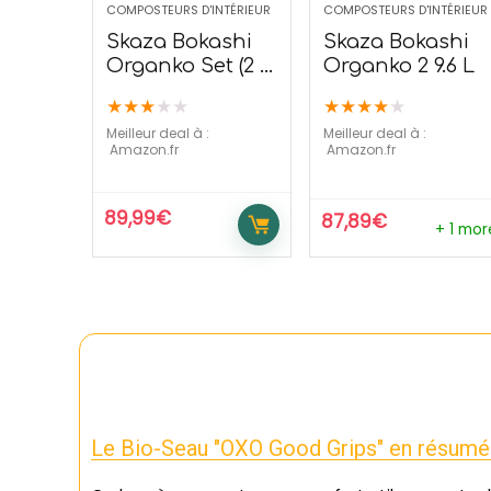
COMPOSTEURS D'INTÉRIEUR
COMPOSTEURS D'INTÉRIEUR
Skaza Bokashi
Skaza Bokashi
Organko Set (2 x
Organko 2 9.6 L
16 L)
★
★
★
★
★
★
★
★
★
★
Meilleur deal à :
Meilleur deal à :
Amazon.fr
Amazon.fr
89,99
€
87,89
€
+ 1 mor
Le Bio-Seau "OXO Good Grips" en résumé