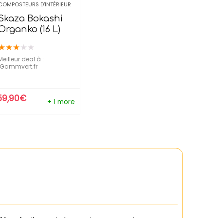
COMPOSTEURS D'INTÉRIEUR
Skaza Bokashi
Organko (16 L)
★
★
★
★
★
Meilleur deal à :
gammvert.fr
59,90
€
+ 1 more