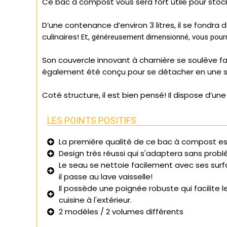
Ce bac à compost vous sera fort utile pour stoc
D’une contenance d’environ 3 litres, il se fondra 
culinaires! Et,
généreusement dimensionné, vous pourre
Son couvercle innovant à charnière se soulève f
également été conçu pour se détacher en une se
Coté structure, il est bien pensé! Il dispose d’un
LES POINTS POSITIFS
La première qualité de ce bac à compost est 
Design très réussi qui s'adaptera sans probl
Le seau se nettoie facilement avec ses surfa
il passe au lave vaisselle!
Il possède une poignée robuste qui facilite 
cuisine à l'extérieur.
2 modèles / 2 volumes différents