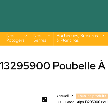
Nos
Nos
Barbecues, Braseros
Potagers
Serres
& Planchas
13295900 Poubelle À 
Accueil
Tous les produits
OXO Good Grips 13295900 Poube