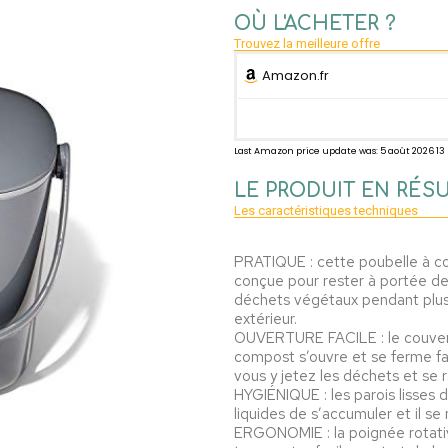
OÙ L'ACHETER ?
Trouvez la meilleure offre
Amazon.fr
Last Amazon price update was: 5 août 2026 1
LE PRODUIT EN RÉS
Les caractéristiques techniques
PRATIQUE : cette poubelle à 
conçue pour rester à portée de
déchets végétaux pendant plusi
extérieur.
OUVERTURE FACILE : le couverc
compost s’ouvre et se ferme fa
vous y jetez les déchets et se 
HYGIÉNIQUE : les parois lisses
liquides de s’accumuler et il se
ERGONOMIE : la poignée rotativ