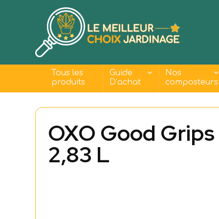
Tous les
Guide
Nos
produits
D’achat
composteurs
OXO Good Grips 
2,83 L