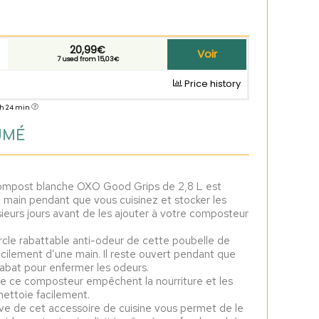
20,99€
Voir
7 used from 15,03€
Price history
3 h 24 min
UMÉ
compost blanche OXO Good Grips de 2,8 L est
 main pendant que vous cuisinez et stocker les
eurs jours avant de les ajouter à votre composteur
le rabattable anti-odeur de cette poubelle de
cilement d’une main. Il reste ouvert pendant que
rabat pour enfermer les odeurs.
 de ce composteur empêchent la nourriture et les
 nettoie facilement.
e de cet accessoire de cuisine vous permet de le