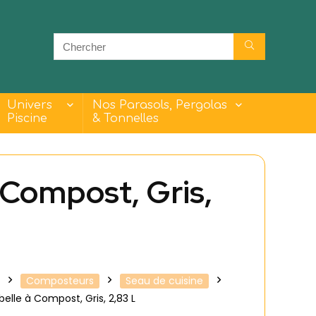
Univers
Nos Parasols, Pergolas
Piscine
& Tonnelles
Compost, Gris,
Composteurs
Seau de cuisine
lle à Compost, Gris, 2,83 L