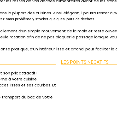
ker les restes de vos déches alimentaires avant de les tran
dans la plupart des cuisines. Ainsi, élégant, il pourra reste
z sans problème y stocker quelques jours de déchets.
acilement d’un simple mouvement de la main et reste ouvert 
ule rotation afin de ne pas bloquer le passage lorsque vo
e anse pratique, d’un intérieur lisse et arrondi pour facilite
LES POINTS NEGATIFS
son prix attractif!
ème à votre cuisine.
ces lisses et ses courbes. Et
le transport du bac de votre