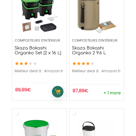
COMPOSTEURS D'INTÉRIEUR
COMPOSTEURS D'INTÉRIEUR
Skaza Bokashi
Skaza Bokashi
Organko Set (2 x 16 L)
Organko 2 9.6 L
★
★
★
★
★
★
★
★
★
★
Meilleur deal à :
Amazon.fr
Meilleur deal à :
Amazon.fr
89,99
€
87,89
€
+ 1 more