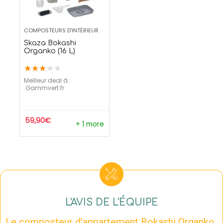
COMPOSTEURS D'INTÉRIEUR
Skaza Bokashi
Organko (16 L)
★
★
★
★
★
Meilleur deal à :
gammvert.fr
59,90
€
+ 1 more
L'AVIS DE L'ÉQUIPE
Le composteur d'appartement Bokashi Organko