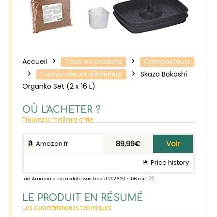
Accueil
Tous les produits
Composteurs
Composteurs d'intérieur
Skaza Bokashi
Organko Set (2 x 16 L)
OÙ L'ACHETER ?
Trouvez la meilleure offre
Voir
Amazon.fr
89,99€
Price history
Last Amazon price update was: 5 août 2026 20 h 56 min
LE PRODUIT EN RÉSUMÉ
Les caractéristiques techniques