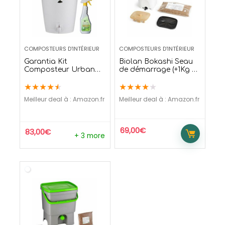
COMPOSTEURS D'INTÉRIEUR
COMPOSTEURS D'INTÉRIEUR
Garantia Kit
Biolan Bokashi Seau
Composteur Urban
de démarrage (+1Kg de
Vrt
litière)
★
★
★
★
★
★
★
★
★
★
Meilleur deal à :
Amazon.fr
Meilleur deal à :
Amazon.fr
69,00
€
83,00
€
+ 3 more