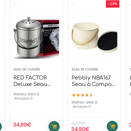
- 13%
SEAU DE CUISINE
SEAU DE CUISINE
RED FACTOR
Pebbly NBA167
Deluxe Seau
Seau à Compost
Compost
d’intérieur 7 L
Meilleur deal à :
★
★
★
★
★
e
(Designer Mat, 5
Amazon.fr
Meilleur deal à :
litres)
Amazon.fr
40,00
€
34,99
€
34,90
€