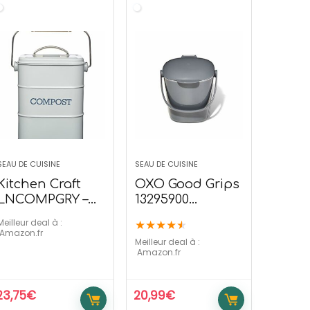
SEAU DE CUISINE
SEAU DE CUISINE
Kitchen Craft
OXO Good Grips
LNCOMPGRY –
13295900
Acier Inoxydable
Poubelle à
Meilleur deal à :
★
★
★
★
★
– 3 litres
Compost, Gris,
Amazon.fr
Meilleur deal à :
2,83 L
Amazon.fr
23,75
€
20,99
€