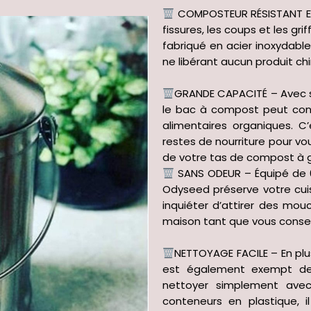
COMPOSTEUR RÉSISTANT EN A
fissures, les coups et les g
fabriqué en acier inoxydable
ne libérant aucun produit c
GRANDE CAPACITÉ – Avec s
le bac à compost peut cont
alimentaires organiques. 
restes de nourriture pour vou
de votre tas de compost à 
SANS ODEUR – Équipé de 6 
Odyseed préserve votre cui
inquiéter d’attirer des mouc
maison tant que vous conser
NETTOYAGE FACILE – En plus
est également exempt de f
nettoyer simplement avec
conteneurs en plastique, 