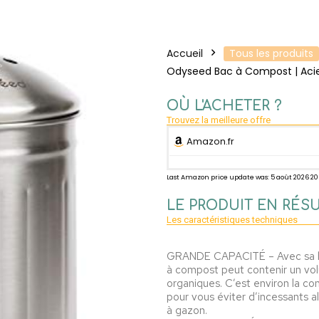
Accueil
Tous les produits
Odyseed Bac à Compost | Acie
OÙ L'ACHETER ?
Trouvez la meilleure offre
Amazon.fr
Last Amazon price update was: 5 août 2026 2
LE PRODUIT EN RÉS
Les caractéristiques techniques
️GRANDE CAPACITÉ – Avec sa ha
à compost peut contenir un vol
organiques. C’est environ la c
pour vous éviter d’incessants a
à gazon.