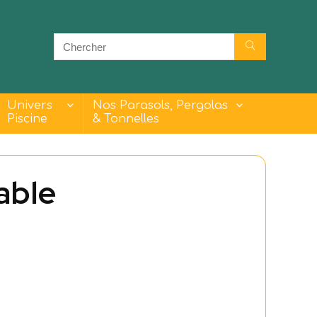
Univers
Nos Parasols, Pergolas
Piscine
& Tonnelles
able