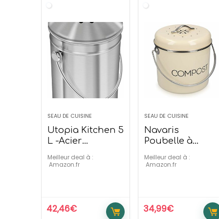
SEAU DE CUISINE
SEAU DE CUISINE
Utopia Kitchen 5
Navaris
L -Acier
Poubelle à
Inoxydable
Compost 3L –
Meilleur deal à :
Meilleur deal à :
Acier Inoxydabl
Amazon.fr
Amazon.fr
42,46
€
34,99
€