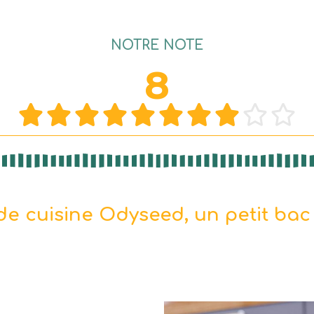
NOTRE NOTE
8










e cuisine Odyseed, un petit bac d'