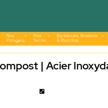
Nos
Nos
Barbecues, Braseros
Potagers
Serres
& Planchas
ompost | Acier Inoxyd