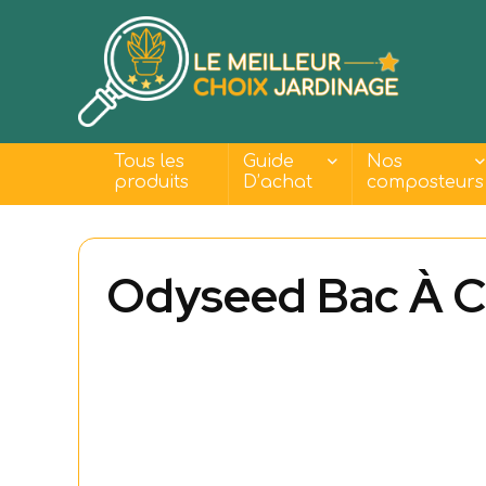
Tous les
Guide
Nos
produits
D’achat
composteurs
Odyseed Bac À C