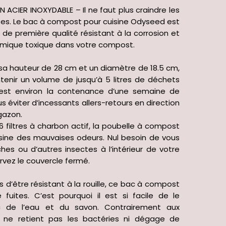
CIER INOXYDABLE – Il ne faut plus craindre les
riffes. Le bac à compost pour cuisine Odyseed est
 de première qualité résistant à la corrosion et
himique toxique dans votre compost.
a hauteur de 28 cm et un diamètre de 18.5 cm,
enir un volume de jusqu’à 5 litres de déchets
C’est environ la contenance d’une semaine de
s éviter d’incessants allers-retours en direction
gazon.
filtres à charbon actif, la poubelle à compost
sine des mauvaises odeurs. Nul besoin de vous
hes ou d’autres insectes à l’intérieur de votre
vez le couvercle fermé.
 d’être résistant à la rouille, ce bac à compost
uites. C’est pourquoi il est si facile de le
 de l’eau et du savon. Contrairement aux
il ne retient pas les bactéries ni dégage de