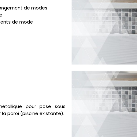
changement de modes
e
ements de mode
e
 métallique pour pose sous
la paroi (piscine existante).