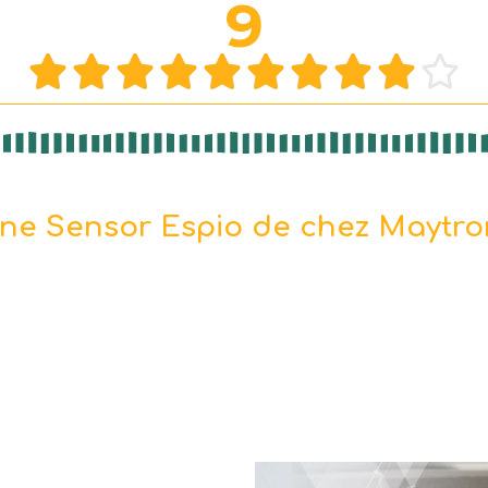
9










cine Sensor Espio de chez Maytron