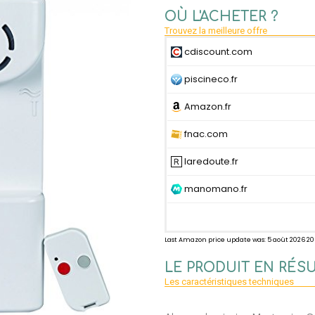
OÙ L'ACHETER ?
Trouvez la meilleure offre
cdiscount.com
piscineco.fr
Amazon.fr
fnac.com
laredoute.fr
manomano.fr
Last Amazon price update was: 5 août 2026 2
LE PRODUIT EN RÉS
Les caractéristiques techniques