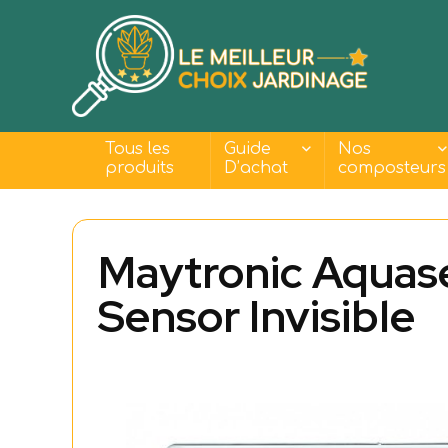
Tous les
Guide
Nos
produits
D’achat
composteurs
Maytronic Aquas
Sensor Invisible