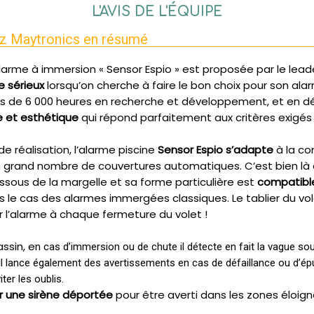
L'AVIS DE L'ÉQUIPE
ez Maytronics en résumé
larme à immersion « Sensor Espio » est proposée par le leade
 sérieux
lorsqu’on cherche à faire le bon choix pour son alar
us de 6 000 heures en recherche et développement, et en dé
 et esthétique
qui répond parfaitement aux critères exigés
e réalisation, l’alarme piscine
Sensor Espio s’adapte
à la co
n grand nombre de couvertures automatiques. C’est bien là d’
ssous de la margelle et sa forme particulière est
compatible
s le cas des alarmes immergées classiques. Le tablier du vol
r l’alarme à chaque fermeture du volet !
ssin, e
n cas d’immersion ou de chute il détecte en fait la vague s
l
lance également des avertissements en cas de défaillance ou d’ép
er les oublis.
er une sirène déportée
pour être averti dans les zones éloign