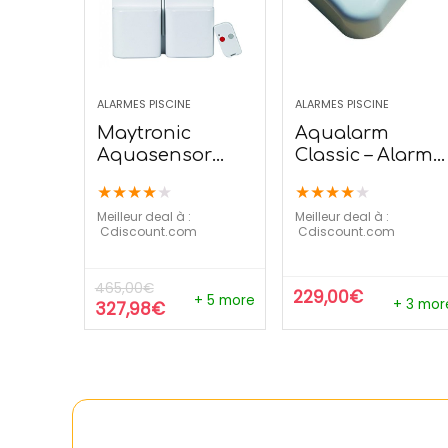
ALARMES PISCINE
ALARMES PISCINE
Maytronic
Aqualarm
Aquasensor
Classic – Alarme
Espio –
de piscine avec
★
★
★
★
★
★
★
★
★
★
Détecteur
clavier digital
Meilleur deal à :
Meilleur deal à :
d’immersion
cdiscount.com
cdiscount.com
Sensor Invisible
465,00
€
229,00
€
+ 5 more
+ 3 mor
327,98
€