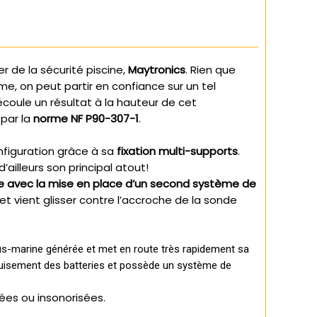
r de la sécurité piscine,
Maytronics
. Rien que
me, on peut partir en confiance sur un tel
coule un résultat à la hauteur de cet
 par la
norme NF P90-307-1
.
nfiguration grâce à sa
fixation multi-supports
.
ailleurs son principal atout!
 avec la mise en place d’un second système de
et vient glisser contre l’accroche de la sonde
ous-marine générée et met en route très rapidement sa
uisement des batteries et
possède un système de
ées ou insonorisées.