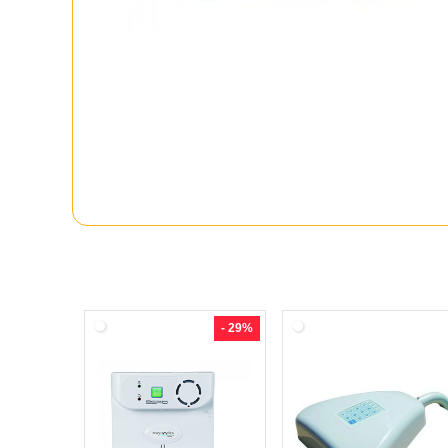
- 29%