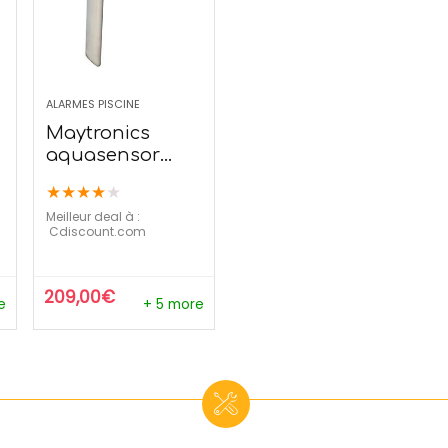
ALARMES PISCINE
Maytronics
aquasensor
premium –
★
★
★
★
★
Alarme de
Meilleur deal à :
piscine
cdiscount.com
209,00
€
e
+ 5 more