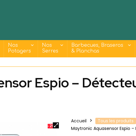
Nos
Nos
Barbecues, Braseros
Potagers
Serres
& Planchas
ensor Espio – Détecte
Accueil
Tous les produits
- 29%
Maytronic Aquasensor Espio – 