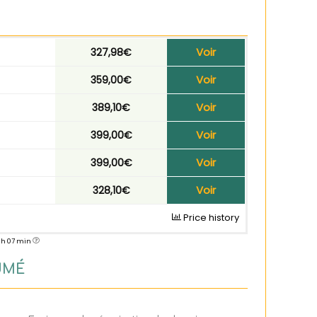
Voir
327,98€
Voir
359,00€
Voir
389,10€
Voir
399,00€
Voir
399,00€
Voir
328,10€
Price history
0 h 07 min
UMÉ