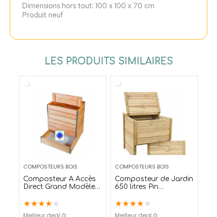
Dimensions hors tout: 100 x 100 x 70 cm
Produit neuf
LES PRODUITS SIMILAIRES
COMPOSTEURS BOIS
COMPOSTEURS BOIS
Composteur A Accès
Composteur de Jardin
Direct Grand Modèle
650 litres Pin
356 L – Mon Petit
Autoclave
★
★
★
★
★
★
★
★
★
★
Potager
Meilleur deal à :
Meilleur deal à :