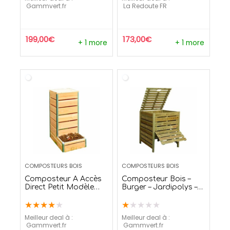
gammvert.fr
La Redoute FR
199,00
€
173,00
€
+ 1 more
+ 1 more
COMPOSTEURS BOIS
COMPOSTEURS BOIS
Composteur A Accès
Composteur Bois –
Direct Petit Modèle
Burger – Jardipolys –
209 L – Mon Petit
800L
★
★
★
★
★
★
★
★
★
★
Potager
Meilleur deal à :
Meilleur deal à :
gammvert.fr
gammvert.fr