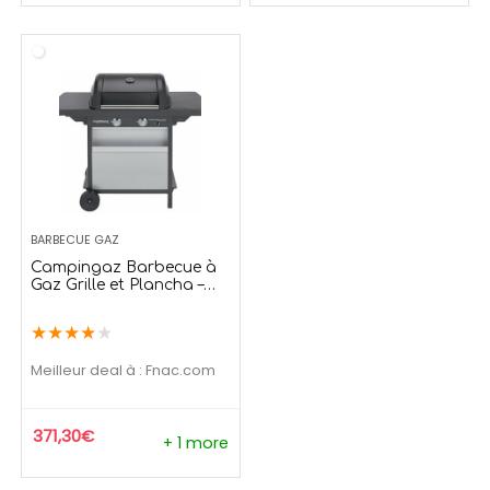
BARBECUE GAZ
Campingaz Barbecue à
Gaz Grille et Plancha –
Puissance 7.5kW
★
★
★
★
★
Meilleur deal à :
fnac.com
371,30
€
+ 1 more