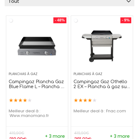
Tout
- 48%
- 9%
PLANCHAS À GAZ
PLANCHAS À GAZ
Campingaz Plancha Gaz
Campingaz Gaz Othello
Blue Flame L – Plancha à
2 EX – Plancha à gaz sur
gaz
chariot
★
★
★
★
★
★
★
★
★
★
Meilleur deal à :
Meilleur deal à :
fnac.com
www.manomano.fr
419,90
€
419,90
€
+ 3 more
+ 3 more