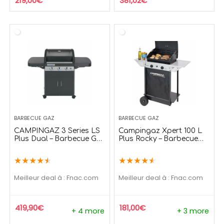
219,00
€
381,02
€
BARBECUE GAZ
BARBECUE GAZ
CAMPINGAZ 3 Series LS
Campingaz Xpert 100 L
Plus Dual – Barbecue Gaz
Plus Rocky – Barbecue
Complet – Puissance
Compact 2 Brûleurs –
9.6kW
Puissance 7.1kW
★
★
★
★
★
★
★
★
★
★
Meilleur deal à :
fnac.com
Meilleur deal à :
fnac.com
419,90
€
181,00
€
+ 4 more
+ 3 more