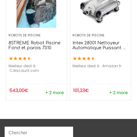
ROBOTS DE PISCINE
ROBOTS DE PISCINE
8STREME Robot Piscine
Intex 28001 Nettoyeur
Fond et parois 7310
Automatique Puissant de
Fond de Piscine pour
★
★
★
★
★
★
★
★
★
★
Raccords de Tuyau de 38
mm
Meilleur deal à :
Meilleur deal à :
Amazon.fr
cdiscount.com
543,00
€
101,23
€
+ 2 more
+ 2 more