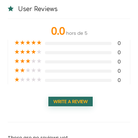
User Reviews
0.0
hors de 5
★
★
★
★
★
0
★
★
★
★
★
0
★
★
★
★
★
0
★
★
★
★
★
0
★
★
★
★
★
0
WRITE A REVIEW
There are no reviews yet.