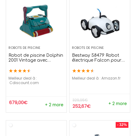
ROBOTS DE PISCINE
ROBOTS DE PISCINE
Robot de piscine Dolphin
Bestway 58479 Robot
2001 Vintage avec
électrique Falcon pour
Chariot et Swivel – Fond
piscine à fond plat et
★
★
★
★
★
★
★
★
★
★
parois ligne d’eau
incliné jusqu’à 30°
Meilleur deal à :
Meilleur deal à :
Amazon.fr
cdiscount.com
329,95
€
679,00
€
+ 2 more
+ 2 more
252,67
€
- 32%