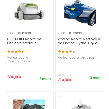
ROBOTS DE PISCINE
ROBOTS DE PISCINE
DOLPHIN Robot de
Zodiac Robot Nettoyeur
Piscine électrique
de Piscine Hydraulique
Maytronics T15
Aspiration Mécanique –
★
★
★
★
★
★
★
★
★
★
MX8 Bleu W70668
Meilleur deal à :
Meilleur deal à :
Amazon.fr
cdiscount.com
459,00
€
590,00
€
+ 3 more
+ 2 more
314,00
€