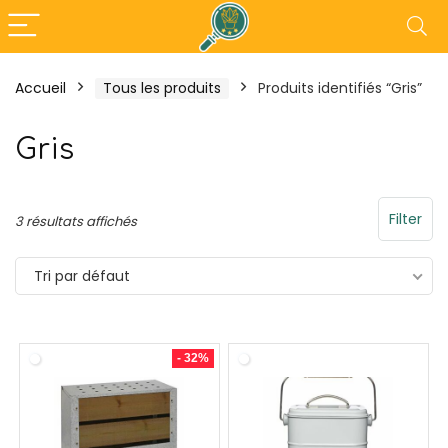
Accueil
Tous les produits
Produits identifiés “Gris”
- 18%
Gris
Filter
3 résultats affichés
Tri par défaut
- 32%
Tefal Maxi Plancha XXL –
Outsunny Pergo
Plancha Electrique
3L x 3l x 2,30H