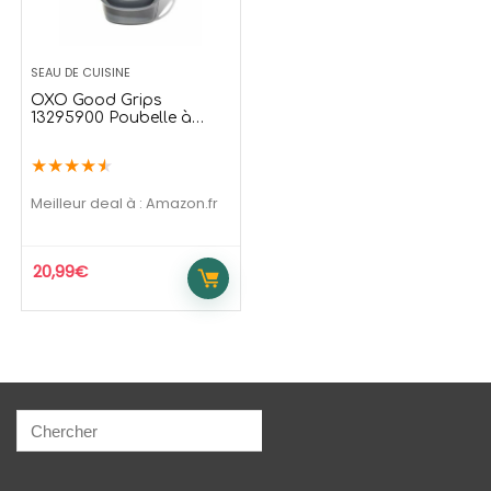
SEAU DE CUISINE
OXO Good Grips
13295900 Poubelle à
Compost, Gris, 2,83 L
★
★
★
★
★
Meilleur deal à :
Amazon.fr
20,99
€