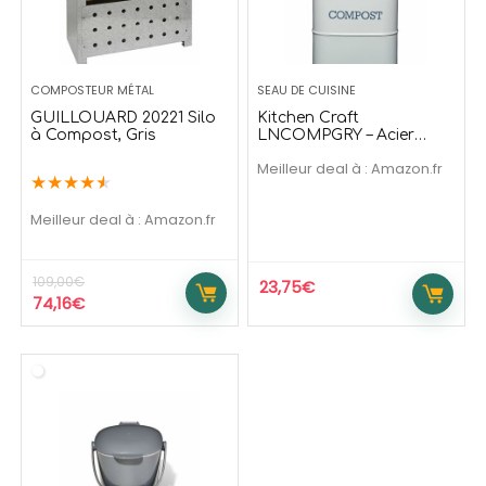
139,99
€
209,90
169,99
€
273,90
€
Offre temporaire
Offre temporaire
COMPOSTEUR MÉTAL
SEAU DE CUISINE
GUILLOUARD 20221 Silo
Kitchen Craft
à Compost, Gris
LNCOMPGRY – Acier
Inoxydable – 3 litres
Meilleur deal à :
Amazon.fr
★
★
★
★
★
Meilleur deal à :
Amazon.fr
109,00
€
23,75
€
74,16
€