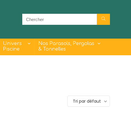
Univers
Nos Parasols, Pergolas
Piscine
& Tonnelles
- 23%
- 30%
Tri par défaut