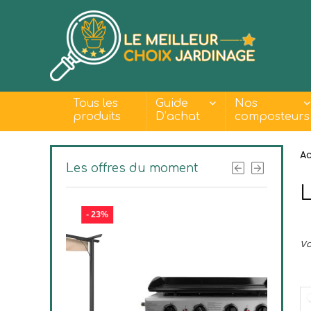
Tous les
Guide
Nos
produits
D’achat
composteurs
Ac
Les offres du moment
L
- 23%
- 30%
Vo