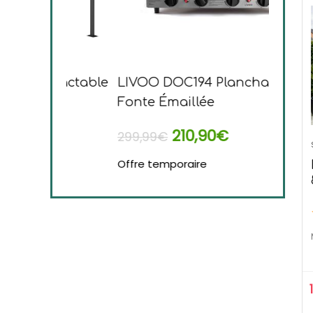
rétractable
LIVOO DOC194 Plancha Gaz en
Tefa
Fonte Émaillée
Plan
210,90
€
299,99
€
169,
Offre temporaire
Offre