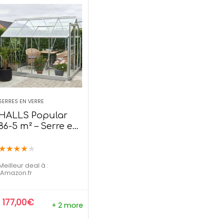
l Maxi Plancha XXL –
Outsunny Pergola rét
cha Electrique
3L x 3l x 2,30H
139,99
€
209,90
€
99
€
273,90
€
SERRES EN VERRE
 temporaire
Offre temporaire
HALLS Popular
86-5 m² – Serre en
Verre horticole
★
★
★
★
★
Meilleur deal à :
Amazon.fr
1 177,00
€
+ 2 more