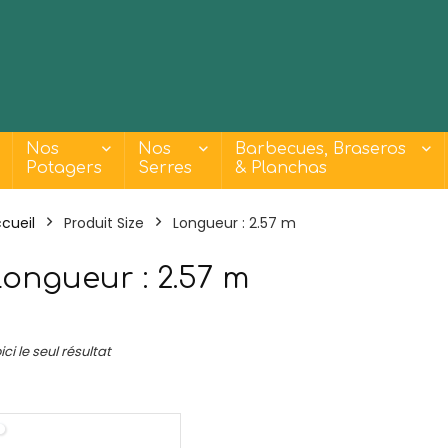
Nos
Nos
Barbecues, Braseros
Potagers
Serres
& Planchas
cueil
Produit Size
Longueur : 2.57 m
ongueur : 2.57 m
- 18%
ici le seul résultat