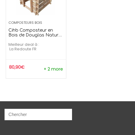
139,99
€
209
169,99
€
273,90
€
Offre temporaire
Offre temporai
COMPOSTEURS BOIS
Cihb Composteur en
Bois de Douglas Naturel
379 litres
Meilleur deal à :
La Redoute FR
80,90
€
+ 2 more