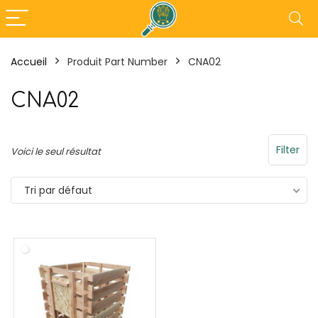
Accueil
Produit Part Number
CNA02
- 30%
- 18%
CNA02
Filter
Voici le seul résultat
Tri par défaut
 en
Tefal Maxi Plancha XXL –
Outsunny Pe
Plancha Electrique
3L x 3l x 2,3