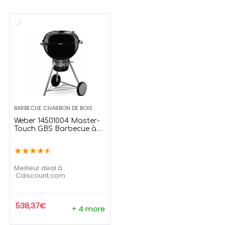
139,99
€
2
169,99
€
273,90
€
Offre temporaire
Offre tempo
BARBECUE CHARBON DE BOIS
Weber 14501004 Master-
Touch GBS Barbecue à
Charbon Noir Diamètre
57 cm
★
★
★
★
★
Meilleur deal à :
cdiscount.com
538,37
€
+ 4 more