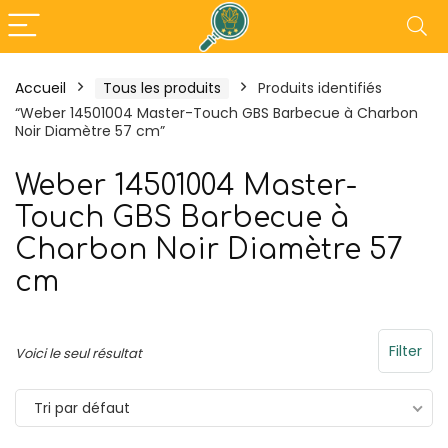
Accueil
Tous les produits
Produits identifiés
“Weber 14501004 Master-Touch GBS Barbecue à Charbon
- 30%
- 18%
Noir Diamètre 57 cm”
Weber 14501004 Master-
Touch GBS Barbecue à
Charbon Noir Diamètre 57
cm
Filter
Voici le seul résultat
az en
Tefal Maxi Plancha XXL –
Outsunny 
Plancha Electrique
3L x 3l x 2
Tri par défaut