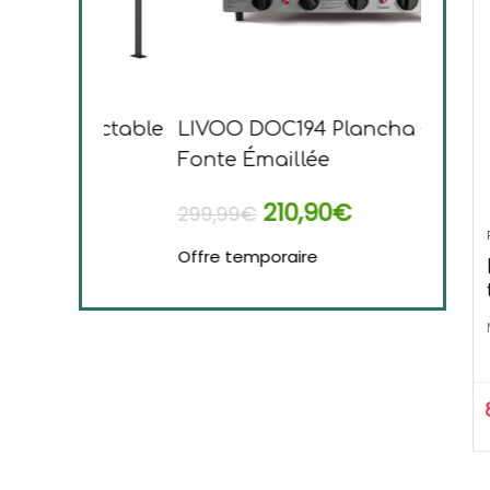
rétractable
LIVOO DOC194 Plancha Gaz en
Tefa
Fonte Émaillée
Plan
210,90
€
299,99
€
169,9
Offre temporaire
Offre