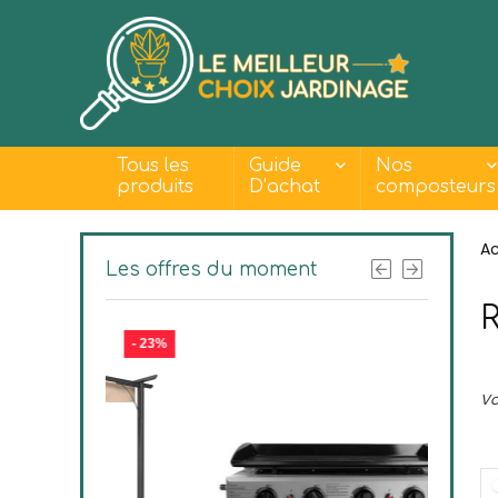
Tous les
Guide
Nos
produits
D’achat
composteurs
Ac
Les offres du moment
- 23%
- 30%
Vo