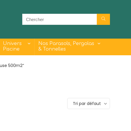
Univers
Nos Parasols, Pergolas
Piscine
& Tonnelles
deuse 500m2”
- 23%
- 30%
Tri par défaut