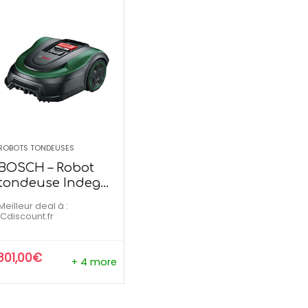
l Maxi Plancha XXL –
Outsunny Pergola rét
cha Electrique
3L x 3l x 2,30H
139,99
€
209,90
€
9
€
273,90
€
ROBOTS TONDEUSES
 temporaire
Offre temporaire
BOSCH – Robot
tondeuse Indego
S+ 500
Meilleur deal à :
cdiscount.fr
801,00
€
+ 4 more