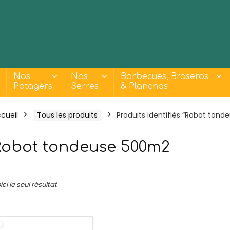
Nos
Nos
Barbecues, Braseros
Potagers
Serres
& Planchas
cueil
Tous les produits
Produits identifiés “Robot ton
Robot tondeuse 500m2
- 18%
ici le seul résultat