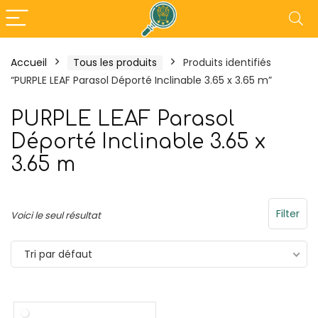
Accueil
Tous les produits
Produits identifiés
“PURPLE LEAF Parasol Déporté Inclinable 3.65 x 3.65 m”
30%
- 18%
PURPLE LEAF Parasol
Déporté Inclinable 3.65 x
3.65 m
Filter
Voici le seul résultat
Tri par défaut
en
Tefal Maxi Plancha XXL –
Outsunny Per
Plancha Electrique
3L x 3l x 2,30H