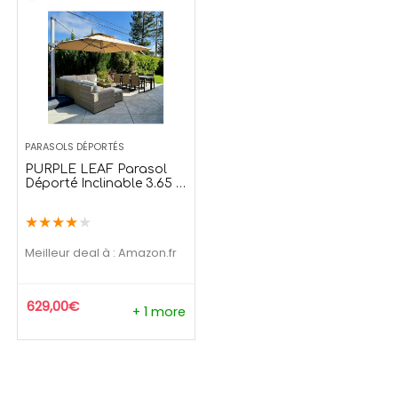
139,99
€
209,
169,99
€
273,90
€
Offre temporaire
Offre temporair
PARASOLS DÉPORTÉS
PURPLE LEAF Parasol
Déporté Inclinable 3.65 x
3.65 m
★
★
★
★
★
Meilleur deal à :
Amazon.fr
629,00
€
+ 1 more