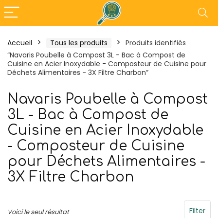
Accueil
Tous les produits
Produits identifiés
“Navaris Poubelle à Compost 3L - Bac à Compost de
- 18%
Cuisine en Acier Inoxydable - Composteur de Cuisine pour
Déchets Alimentaires - 3X Filtre Charbon”
Navaris Poubelle à Compost
3L - Bac à Compost de
Cuisine en Acier Inoxydable
- Composteur de Cuisine
pour Déchets Alimentaires -
3X Filtre Charbon
Tefal Maxi Plancha XXL –
Outsunny Pergo
Plancha Electrique
3L x 3l x 2,30H
Filter
Voici le seul résultat