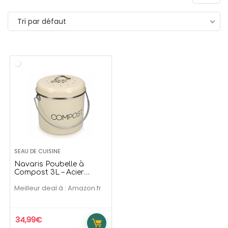
139,99
€
209,90
169,99
€
273,90
€
Tri par défaut
Offre temporaire
Offre temporaire
SEAU DE CUISINE
Navaris Poubelle à
Compost 3L – Acier
Inoxydable
Meilleur deal à :
Amazon.fr
34,99
€