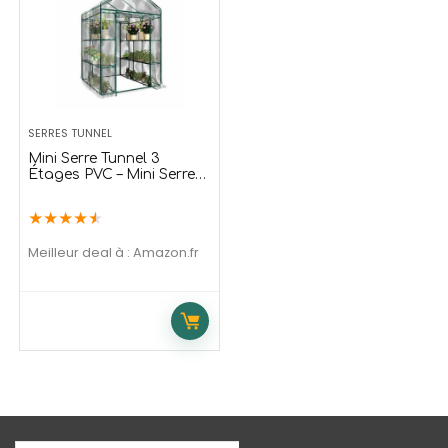
139,99
€
209,90
€
99
€
273,90
€
 temporaire
Offre temporaire
SERRES TUNNEL
Mini Serre Tunnel 3
Étages PVC – Mini Serre
De Jardin
★
★
★
★
★
Meilleur deal à :
Amazon.fr