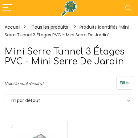
Accueil
Tous les produits
Produits identifiés “Mini
Serre Tunnel 3 Étages PVC - Mini Serre De Jardin”
- 18%
Mini Serre Tunnel 3 Étages
PVC - Mini Serre De Jardin
Filter
Voici le seul résultat
Tri par défaut
l Maxi Plancha XXL –
Outsunny Pergola ré
cha Electrique
3L x 3l x 2,30H