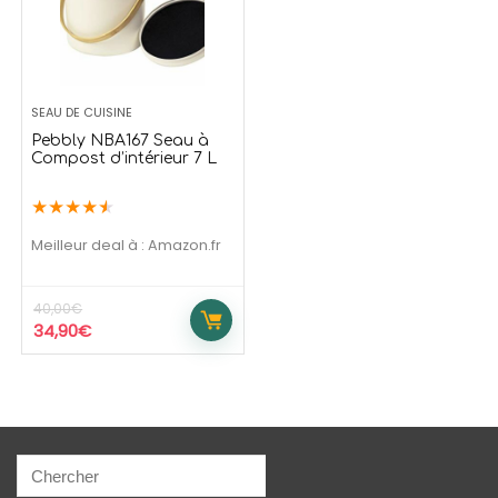
139,99
€
209,9
169,99
€
273,90
€
Offre temporaire
Offre temporaire
SEAU DE CUISINE
Pebbly NBA167 Seau à
Compost d’intérieur 7 L
★
★
★
★
★
Meilleur deal à :
Amazon.fr
40,00
€
34,90
€