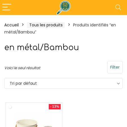
Accueil
Tous les produits
Produits identifiés “en
métal/Bambou”
%
- 18%
en métal/Bambou
Filter
Voici le seul résultat
Tri par défaut
n
Tefal Maxi Plancha XXL –
Outsunny Perg
- 13%
Plancha Electrique
3L x 3l x 2,30H