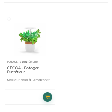
139,99
€
209,90
169,99
€
273,90
€
Offre temporaire
Offre temporaire
POTAGERS D'INTÉRIEUR
CECOA – Potager
D’intérieur
Meilleur deal à :
Amazon.fr