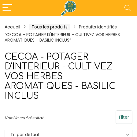
Accueil
Tous les produits
Produits identifiés
“CECOA - POTAGER D'INTERIEUR - CULTIVEZ VOS HERBES
- 18%
AROMATIQUES - BASILIC INCLUS”
CECOA - POTAGER
D'INTERIEUR - CULTIVEZ
VOS HERBES
AROMATIQUES - BASILIC
INCLUS
Tefal Maxi Plancha XXL –
Outsunny Pergo
Filter
Voici le seul résultat
Plancha Electrique
3L x 3l x 2,30H
Tri par défaut