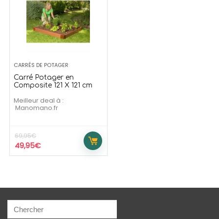
139,99
€
209,90
€
99
€
273,90
€
e temporaire
Offre temporaire
CARRÉS DE POTAGER
Carré Potager en
Composite 121 X 121 cm
Meilleur deal à :
manomano.fr
69,95
€
49,95
€